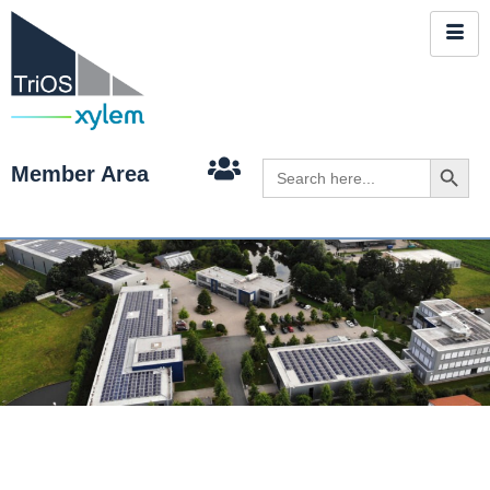
Search 
Search
Member Area
for: