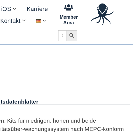
riOS
Karriere
Member
Kontakt
Area
Search Button
Search
for:
tsdatenblätter
: Kits für niedrigen, hohen und beide
alitätsüber-wachungssystem nach MEPC-konform