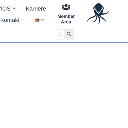
riOS
Karriere
Member
Kontakt
Area
Search Button
Search
for: