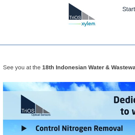
Star
See you at the
18th Indonesian Water & Wastew