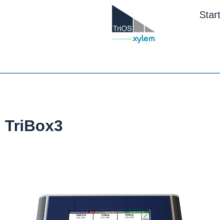
Star
TriBox3