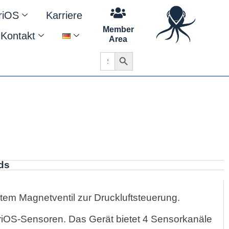
riOS
Karriere
Member
Kontakt
Area
Search Button
Search
for:
ds
ertem Magnetventil zur Druckluftsteuerung.
TriOS-Sensoren. Das Gerät bietet 4 Sensorkanäle